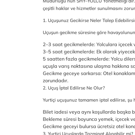
Müdürlüğü’nün SHY–YOLCU Yönetmeliği’dir.
çeşitli haklar ve hizmetler sunulmasını zorun
1. Uçuşunuz Gecikirse Neler Talep Edebilirsi
Uçuşun gecikme süresine göre havayolunun 
2–3 saat gecikmelerde: Yolculara içecek ve
3–5 saat gecikmelerde: Ek olarak yiyecek 
5 saatten fazla gecikmelerde: Yolcu dilers
uçuşla varış noktasına ulaşma hakkına sa
Gecikme geceye sarkarsa: Otel konaklam
zorundadır.
2. Uçuş İptal Edilirse Ne Olur?
Yurtiçi uçuşunuz tamamen iptal edilirse, şu h
Bilet iadesi veya aynı koşullarda başka b
Bekleme süresi boyunca yemek, içecek ve 
Gecikme geceyi bulursa ücretsiz otel ko
3. Yurtiçi Uçuşlarda Tazminat Alınabilir mi?