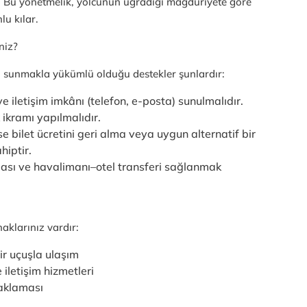
 Bu yönetmelik, yolcunun uğradığı mağduriyete göre
lu kılar.
niz?
sunmakla yükümlü olduğu destekler şunlardır:
 iletişim imkânı (telefon, e-posta) sunulmalıdır.
ikramı yapılmalıdır.
e bilet ücretini geri alma veya uygun alternatif bir
hiptir.
ası ve havalimanı–otel transferi sağlanmak
aklarınız vardır:
ir uçuşla ulaşım
iletişim hizmetleri
naklaması