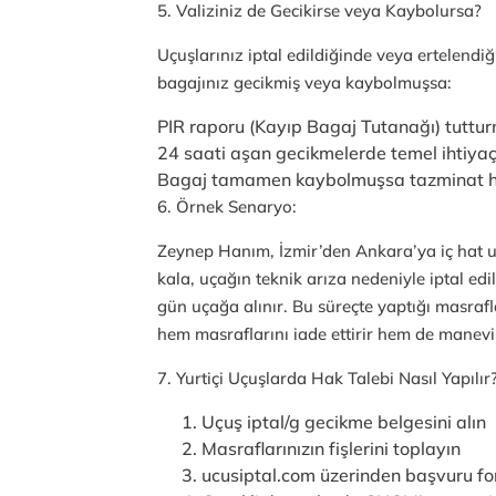
5. Valiziniz de Gecikirse veya Kaybolursa?
Uçuşlarınız iptal edildiğinde veya ertelendiği
bagajınız gecikmiş veya kaybolmuşsa:
PIR raporu (Kayıp Bagaj Tutanağı) tuttur
24 saati aşan gecikmelerde temel ihtiyaçl
Bagaj tamamen kaybolmuşsa tazminat ha
6. Örnek Senaryo:
Zeynep Hanım, İzmir’den Ankara’ya iç hat u
kala, uçağın teknik arıza nedeniyle iptal edi
gün uçağa alınır. Bu süreçte yaptığı masraf
hem masraflarını iade ettirir hem de manevi
7. Yurtiçi Uçuşlarda Hak Talebi Nasıl Yapılır
Uçuş iptal/g gecikme belgesini alın
Masraflarınızın fişlerini toplayın
ucusiptal.com üzerinden başvuru f