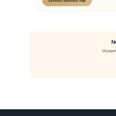
Ucretsiz Basvuru Yap
N
Uçuşunu