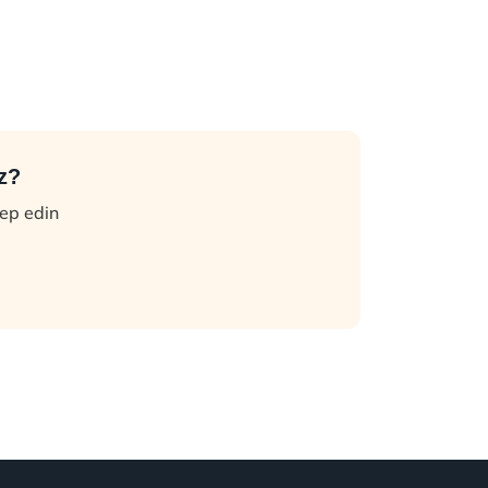
z?
lep edin