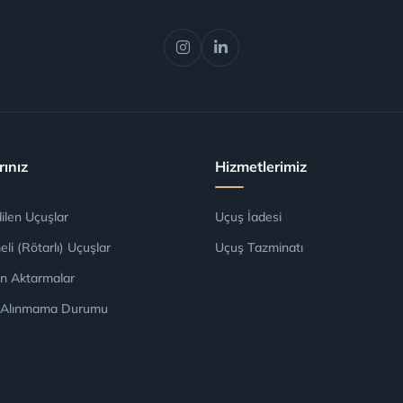
rınız
Hizmetlerimiz
dilen Uçuşlar
Uçuş İadesi
li (Rötarlı) Uçuşlar
Uçuş Tazminatı
an Aktarmalar
 Alınmama Durumu