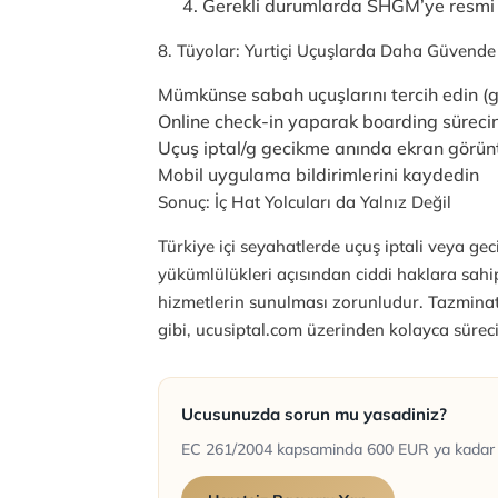
Gerekli durumlarda SHGM’ye resmi ş
8. Tüyolar: Yurtiçi Uçuşlarda Daha Güvende
Mümkünse sabah uçuşlarını tercih edin (g
Online check-in yaparak boarding sürecini
Uçuş iptal/g gecikme anında ekran görünt
Mobil uygulama bildirimlerini kaydedin
Sonuç: İç Hat Yolcuları da Yalnız Değil
Türkiye içi seyahatlerde uçuş iptali veya 
yükümlülükleri açısından ciddi haklara sahi
hizmetlerin sunulması zorunludur. Tazmina
gibi, ucusiptal.com üzerinden kolayca süreci 
Ucusunuzda sorun mu yasadiniz?
EC 261/2004 kapsaminda 600 EUR ya kadar ta