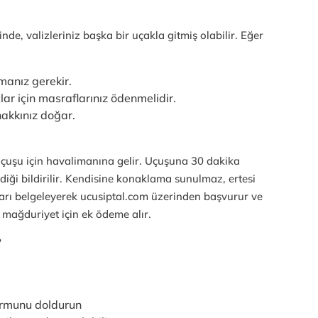
nde, valizleriniz başka bir uçakla gitmiş olabilir. Eğer
manız gerekir.
ar için masraflarınız ödenmelidir.
kkınız doğar.
çuşu için havalimanına gelir. Uçuşuna 30 dakika
ldiği bildirilir. Kendisine konaklama sunulmaz, ertesi
ları belgeleyerek ucusiptal.com üzerinden başvurur ve
 mağduriyet için ek ödeme alır.
?
ormunu doldurun