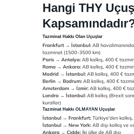
Hangi THY Uçuşl
Kapsamındadır
Tazminat Hakkı Olan Uçuşlar
Frankfurt → İstanbul:
AB havalimanından
tazminat (1500-3500 km)
Paris → Antalya:
AB kalkış, 400 € tazmin
Roma → Ankara:
AB kalkış, 400 € tazmi
Madrid → İstanbul:
AB kalkış, 400 € taz
Berlin → Bodrum:
AB kalkış, 400 € tazmi
Amsterdam → İzmir:
AB kalkış, 400 € ta
Londra → İstanbul:
AB kalkış (Brexit so
kurallar)
Tazminat Hakkı OLMAYAN Uçuşlar
İstanbul → Frankfurt:
Türkiye'den kalkış,
İstanbul → New York:
AB dışı kalkış ve v
Ankara → Cidde:
İki ülke de AB dışı