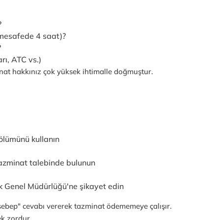
?
 mesafede 4 saat)?
?
rı, ATC vs.)
nat hakkınız çok yüksek ihtimalle doğmuştur.
bölümünü kullanın
azminat talebinde bulunun
ık Genel Müdürlüğü'ne şikayet edin
ebep" cevabı vererek tazminat ödememeye çalışır.
ek zordur.