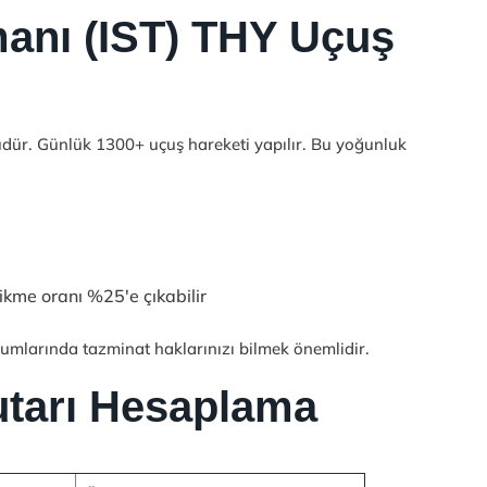
manı (IST) THY Uçuş
üdür. Günlük 1300+ uçuş hareketi yapılır. Bu yoğunluk
ikme oranı %25'e çıkabilir
rumlarında tazminat haklarınızı bilmek önemlidir.
utarı Hesaplama