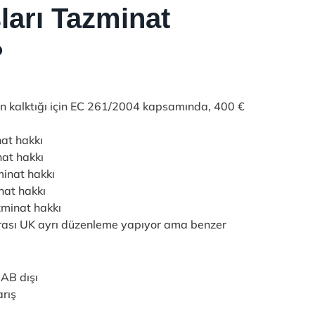
arı Tazminat
?
 kalktığı için EC 261/2004 kapsamında, 400 €
at hakkı
nat hakkı
minat hakkı
nat hakkı
zminat hakkı
nrası UK ayrı düzenleme yapıyor ama benzer
 AB dışı
arış