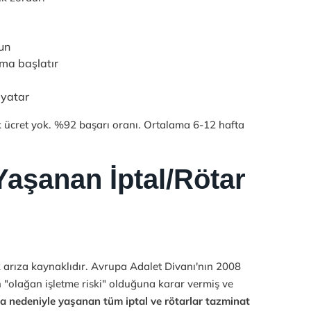
un
şma başlatır
 yatar
ücret yok. %92 başarı oranı. Ortalama 6-12 hafta
Yaşanan İptal/Rötar
 arıza kaynaklıdır. Avrupa Adalet Divanı'nın 2008
 "olağan işletme riski" olduğuna karar vermiş ve
za nedeniyle yaşanan tüm iptal ve rötarlar tazminat