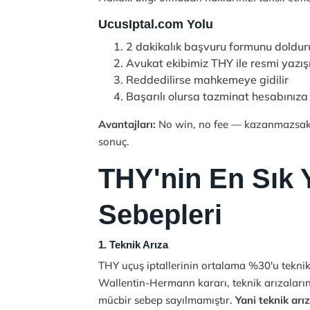
UcusIptal.com Yolu
2 dakikalık başvuru formunu
doldur
Avukat ekibimiz THY ile resmi yazı
Reddedilirse mahkemeye gidilir
Başarılı olursa tazminat hesabınıza
Avantajları:
No win, no fee — kazanmazsak 
sonuç.
THY'nin En Sık 
Sebepleri
1. Teknik Arıza
THY uçuş iptallerinin ortalama %30'u teknik
Wallentin-Hermann kararı, teknik arızaların
mücbir sebep sayılmamıştır.
Yani teknik arı