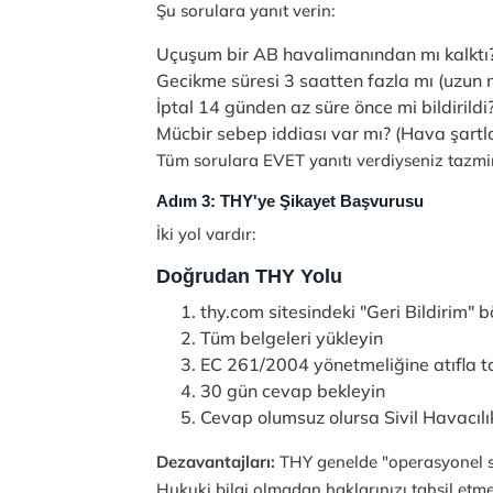
Şu sorulara yanıt verin:
Uçuşum bir AB havalimanından mı kalktı
Gecikme süresi 3 saatten fazla mı (uzun
İptal 14 günden az süre önce mi bildirildi
Mücbir sebep iddiası var mı? (Hava şartla
Tüm sorulara EVET yanıtı verdiyseniz tazmi
Adım 3: THY'ye Şikayet Başvurusu
İki yol vardır:
Doğrudan THY Yolu
thy.com sitesindeki "Geri Bildirim" 
Tüm belgeleri yükleyin
EC 261/2004 yönetmeliğine atıfla t
30 gün cevap bekleyin
Cevap olumsuz olursa Sivil Havacıl
Dezavantajları:
THY genelde "operasyonel s
Hukuki bilgi olmadan haklarınızı tahsil etm