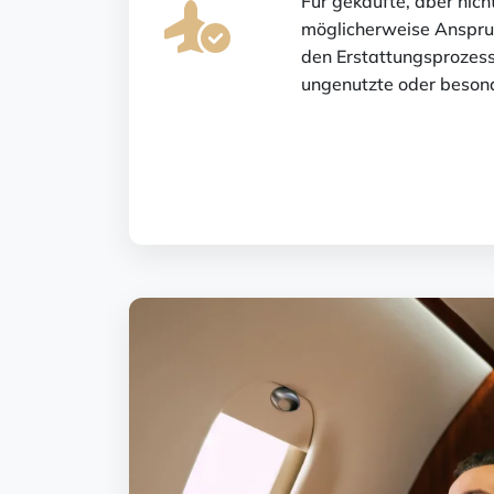
Für gekaufte, aber nich
möglicherweise Anspruc
den Erstattungsprozess 
ungenutzte oder besond