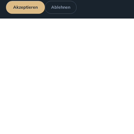
Entschaedigung nach Fluggesellschaft
Akzeptieren
Ablehnen
Antrag verfolgen
Ihre Rechte
Stornierte Flüge
Verspätete Flüge
Verpasste Anschlussflüge
Verweigerte Beförderung (Überbuchung)
Unsere Dienstleistungen
Flugrückerstattung
Flugentschädigung