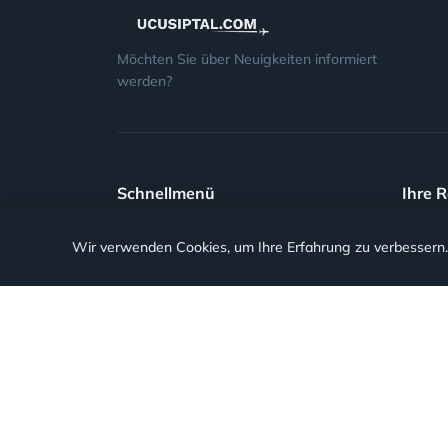
Möchten Sie über Neuigkeiten informiert
werden?
Schnellmenü
Ihre 
Wir verwenden Cookies, um Ihre Erfahrung zu verbessern
Häufig gestellte Fragen
Stornie
Blog
Verspä
Allgemeine Geschäftsbedingungen
Verpas
Entschaedigung nach Flughafen
Verwei
(Überb
Entschaedigung nach Fluggesellschaft
Antrag verfolgen