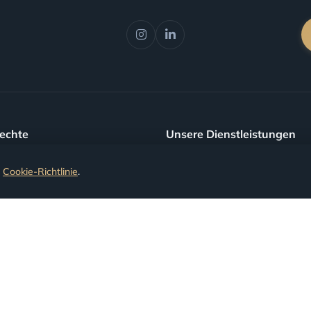
Rechte
Unsere Dienstleistungen
.
Cookie-Richtlinie
.
rte Flüge
Flugrückerstattung
tete Flüge
Flugentschädigung
ste Anschlussflüge
gerte Beförderung
uchung)