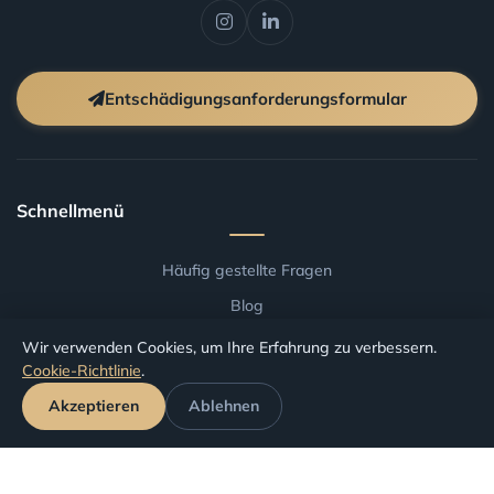
Entschädigungsanforderungsformular
Schnellmenü
Häufig gestellte Fragen
Blog
Allgemeine Geschäftsbedingungen
Wir verwenden Cookies, um Ihre Erfahrung zu verbessern.
Cookie-Richtlinie
.
Entschaedigung nach Flughafen
Akzeptieren
Ablehnen
Entschaedigung nach Fluggesellschaft
Antrag verfolgen