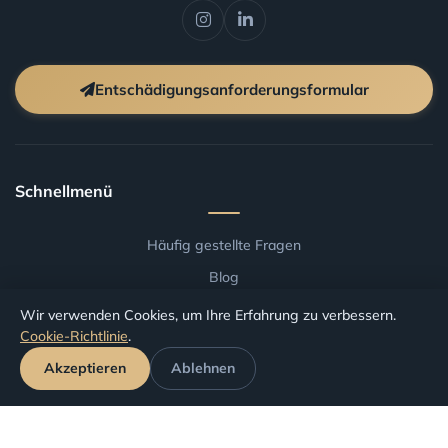
Entschädigungsanforderungsformular
Schnellmenü
Häufig gestellte Fragen
Blog
Allgemeine Geschäftsbedingungen
Wir verwenden Cookies, um Ihre Erfahrung zu verbessern.
Cookie-Richtlinie
.
Entschaedigung nach Flughafen
Akzeptieren
Ablehnen
Entschaedigung nach Fluggesellschaft
Antrag verfolgen