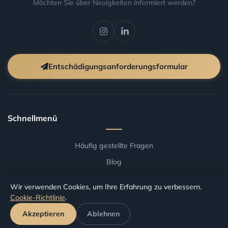
Möchten Sie über Neuigkeiten informiert werden?
Entschädigungsanforderungsformular
Schnellmenü
Häufig gestellte Fragen
Blog
Allgemeine Geschäftsbedingungen
Wir verwenden Cookies, um Ihre Erfahrung zu verbessern.
Entschaedigung nach Flughafen
Cookie-Richtlinie
.
Entschaedigung nach Fluggesellschaft
Akzeptieren
Ablehnen
Antrag verfolgen