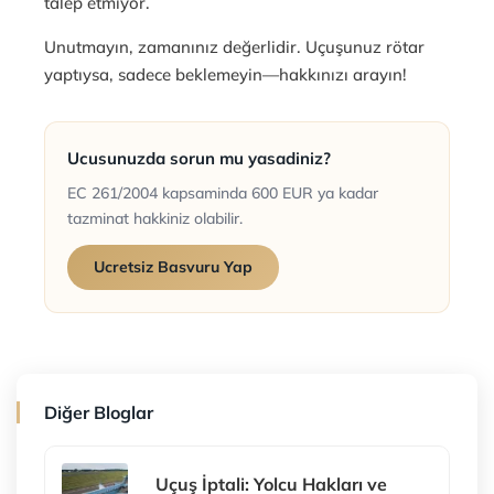
talep etmiyor.
Unutmayın, zamanınız değerlidir. Uçuşunuz rötar
yaptıysa, sadece beklemeyin—hakkınızı arayın!
Ucusunuzda sorun mu yasadiniz?
EC 261/2004 kapsaminda 600 EUR ya kadar
tazminat hakkiniz olabilir.
Ucretsiz Basvuru Yap
Diğer Bloglar
Uçuş İptali: Yolcu Hakları ve