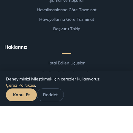
Şartlar ve Koşullar
Havalimanlarına Göre Tazminat
Havayollarına Göre Tazminat
Başvuru Takip
Haklarınız
İptal Edilen Uçuşlar
Gecikmeli (Rötarlı) Uçuşlar
Deneyiminizi iyileştirmek için çerezler kullanıyoruz.
Kaçırılan Aktarmalar
Çerez Politikası
.
Uçağa Alınmama Durumu
Kabul Et
Reddet
Hizmetlerimiz
Uçuş İadesi