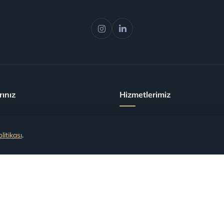
rınız
Hizmetlerimiz
dilen Uçuşlar
Uçuş İadesi
litikası
.
li (Rötarlı) Uçuşlar
Uçuş Tazminatı
an Aktarmalar
 Alınmama Durumu