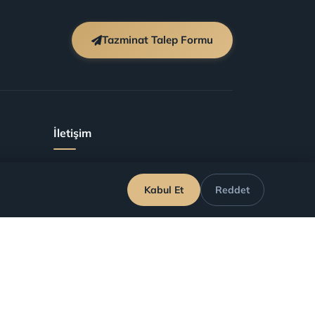
Tazminat Talep Formu
İletişim
info@ucusiptal.com
Kabul Et
Reddet