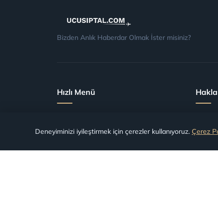
Bizden Anlık Haberdar Olmak İster misiniz?
Hızlı Menü
Hakla
SSS
İptal E
Deneyiminizi iyileştirmek için çerezler kullanıyoruz.
Çerez Po
Blog
Gecikme
Şartlar ve Koşullar
Kaçırıl
Havalimanlarına Göre Tazminat
Uçağa
Havayollarına Göre Tazminat
Başvuru Takip