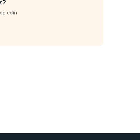
z?
lep edin