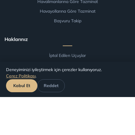
Havalimanlarına Göre Tazminat
Havayollarına Göre Tazminat
Başvuru Takip
Haklarınız
İptal Edilen Uçuşlar
Gecikmeli (Rötarlı) Uçuşlar
Deneyiminizi iyileştirmek için çerezler kullanıyoruz.
Kaçırılan Aktarmalar
Çerez Politikası
.
Uçağa Alınmama Durumu
Kabul Et
Reddet
Hizmetlerimiz
Uçuş İadesi
Uçuş Tazminatı