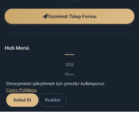
Tazminat Talep Formu
Hızlı Menü
SSS
Blog
Deneyiminizi iyileştirmek için çerezler kullanıyoruz.
Şartlar ve Koşullar
Çerez Politikası
.
Havalimanlarına Göre Tazminat
Kabul Et
Reddet
Havayollarına Göre Tazminat
Başvuru Takip
Haklarınız