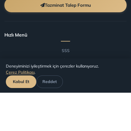
Tazminat Talep Formu
Hızlı Menü
SSS
Blog
Deneyiminizi iyileştirmek için çerezler kullanıyoruz.
Şartlar ve Koşullar
Çerez Politikası
.
Havalimanlarına Göre Tazminat
Kabul Et
Reddet
Havayollarına Göre Tazminat
Başvuru Takip
Haklarınız