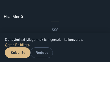
Hızlı Menü
SSS
Blog
Deneyiminizi iyileştirmek için çerezler kullanıyoruz.
Çerez Politikası
.
Şartlar ve Koşullar
Kabul Et
Reddet
Havalimanlarına Göre Tazminat
Havayollarına Göre Tazminat
Başvuru Takip
Haklarınız
İptal Edilen Uçuşlar
Gecikmeli (Rötarlı) Uçuşlar