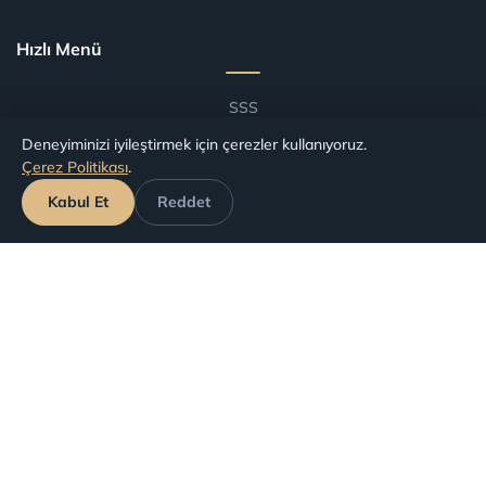
Hızlı Menü
SSS
Blog
Deneyiminizi iyileştirmek için çerezler kullanıyoruz.
Çerez Politikası
.
Şartlar ve Koşullar
Kabul Et
Reddet
Havalimanlarına Göre Tazminat
Havayollarına Göre Tazminat
Başvuru Takip
Haklarınız
İptal Edilen Uçuşlar
Gecikmeli (Rötarlı) Uçuşlar
Kaçırılan Aktarmalar