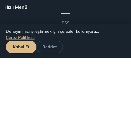
Hızlı Menü
SSS
Deneyiminizi iyileştirmek için çerezler kullanıyoruz.
Blog
Çerez Politikası
.
Şartlar ve Koşullar
Kabul Et
Reddet
Havalimanlarına Göre Tazminat
Havayollarına Göre Tazminat
Başvuru Takip
Haklarınız
İptal Edilen Uçuşlar
Gecikmeli (Rötarlı) Uçuşlar
Kaçırılan Aktarmalar