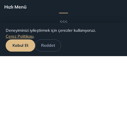
Hızlı Menü
SSS
Deneyiminizi iyileştirmek için çerezler kullanıyoruz.
Blog
Çerez Politikası
.
Şartlar ve Koşullar
Kabul Et
Reddet
Havalimanlarına Göre Tazminat
Havayollarına Göre Tazminat
Başvuru Takip
Haklarınız
İptal Edilen Uçuşlar
Gecikmeli (Rötarlı) Uçuşlar
Kaçırılan Aktarmalar